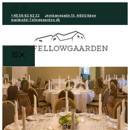
+45 56 63 63 32
Jernbanegade 10, 4600 Køge
mail@odd-fellowgaarden.dk