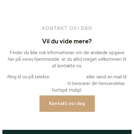
KONTAKT OS I DAG
Vil du vide mere?
Finder du ikke nok informationer om din ønskede opgave
her på vores hjemmeside, er du altid meget velkommen til
at kontakte os.
Ring til os på telefon
+45 56 63 63 32
eller send en mail til
mail@odd-fellowgaarden.dk
. Vi besvarer din henvendelse
hurtigst muligt.
Kontakt os i dag