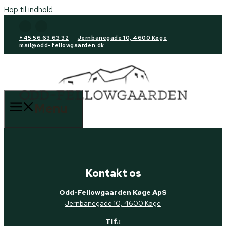
Hop til indhold
Luk
+45 56 63 63 32
Jernbanegade 10, 4600 Køge
mail@odd-fellowgaarden.dk
Menu
Kontakt os
Odd-Fellowgaarden Køge ApS
Jernbanegade 10, 4600 Køge
Tlf.: